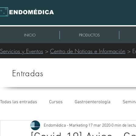
INICIO
PRODUCTOS
Servicios y Eventos
>
Centro de Noticas e Información
> E
Entradas
Todas las entradas
Cursos
Gastroenterología
Semin
Endomédica - Marketing
17 mar 2020
0 min de lect
Intervencionismo Periférico
Extracción de Cables
C