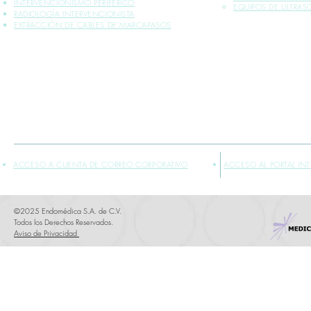
INTERVENCIONISMO PERIFÉRICO
EQUIPOS DE ULTRA
RADIOLOGÍA INTERVENCIONISTA
EXTRACCIÓN DE CABLES DE MARCAPASOS
*INFORMACIÓN PLASMADA SOLO PARA PROFESIONALES DE LA SALUD
** VENTA EXCLUSIVA SÓLO DENTRO DE LA REPÚBLICA MEXICANA
ACCESO A CUENTA DE CORREO CORPORATIVO
ACCESO AL PORTAL IN
©2025 Endomédica S.A. de C.V.
Todos los Derechos Reservados.
Aviso de Privacidad