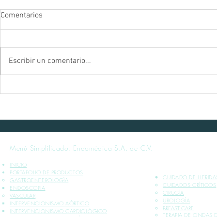
Comentarios
Escribir un comentario...
[Curso en Acapulco]
[Seminario 
Hemorragia Aguda No Variceal
del Cáncer Co
- 10 de Junio, 2023
Resultados 
México.
Menú Simplificado. Endomédica S.A. de C.V.
INICIO
PORTAFOLIO DE PRODUCTOS
CUIDADO DE HERIDA
GASTROENTEROLOGÍA
CUIDADOS CRÍTICOS​
ENDOSCOPIA
CIRUGÍA
VASCULAR
UROLOGÍA
INTERVENCIONISMO AÓRTICO
BREAST CARE
INTERVENCIONISMO CARDIOLÓGICO
TERAPIA DE ONDAS