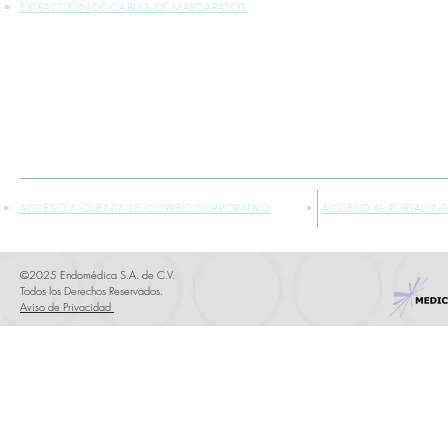
EXTRACCIÓN DE CABLES DE MARCAPASOS
*INFORMACIÓN PLASMADA SOLO PARA PROFESIONALES DE LA SALUD
** VENTA EXCLUSIVA SÓLO DENTRO DE LA REPÚBLICA MEXICANA
ACCESO A CUENTA DE CORREO CORPORATIVO
ACCESO AL PORTAL IN
©2025 Endomédica S.A. de C.V.
Todos los Derechos Reservados.
Aviso de Privacidad