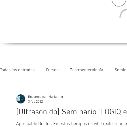
Todas las entradas
Cursos
Gastroenterología
Semin
Intervencionismo Periférico
Extracción de Cables
C
Endomédica - Marketing
3 feb 2022
[Ultrasonido] Seminario "LOGIQ e
Vascular
Videos
Radiología Intervencionista
I
Apreciable Doctor: En estos tiempos es vital realizar un 