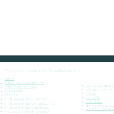
Menú Simplificado. Endomédica S.A. de C.V.
INICIO
PORTAFOLIO DE PRODUCTOS
CUIDADO DE HERIDA
GASTROENTEROLOGÍA
CUIDADOS CRÍTICOS​
ENDOSCOPIA
CIRUGÍA
VASCULAR
UROLOGÍA
INTERVENCIONISMO AÓRTICO
BREAST CARE
INTERVENCIONISMO CARDIOLÓGICO
TERAPIA DE ONDAS
INTERVENCIONISMO PERIFÉRICO
EQUIPOS DE ULTRA
RADIOLOGÍA INTERVENCIONISTA