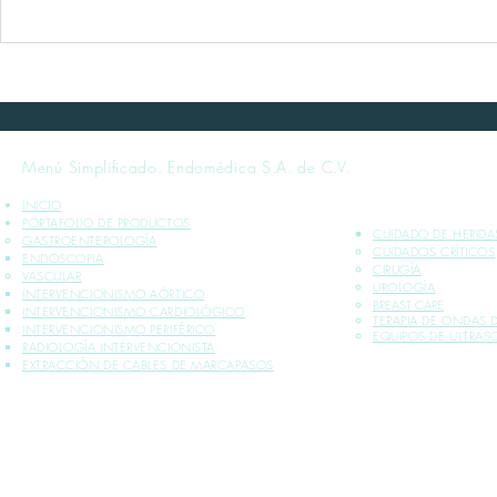
Curso Presencial en Puebla:
Curso Vista 
HEMORRAGIA AGUDA NO
Extremos, M
VARICEAL. 11/03/23
(BTK)
Menú Simplificado. Endomédica S.A. de C.V.
INICIO
PORTAFOLIO DE PRODUCTOS
CUIDADO DE HERIDA
GASTROENTEROLOGÍA
CUIDADOS CRÍTICOS​
ENDOSCOPIA
CIRUGÍA
VASCULAR
UROLOGÍA
INTERVENCIONISMO AÓRTICO
BREAST CARE
INTERVENCIONISMO CARDIOLÓGICO
TERAPIA DE ONDAS
INTERVENCIONISMO PERIFÉRICO
EQUIPOS DE ULTRA
RADIOLOGÍA INTERVENCIONISTA
EXTRACCIÓN DE CABLES DE MARCAPASOS
*INFORMACIÓN PLASMADA SOLO PARA PROFESIONALES DE LA SALUD