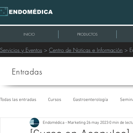
INICIO
PRODUCTOS
Servicios y Eventos
>
Centro de Noticas e Información
> E
Entradas
Todas las entradas
Cursos
Gastroenterología
Semin
Endomédica - Marketing
26 may 2023
0 min de lect
Intervencionismo Periférico
Extracción de Cables
C