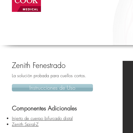
Zenith Fenestrado
La solución probada para cuellos cortos.
Instrucciones de Uso
Componentes Adicionales
Injerto de cuerpo bifurcado distal
Zenith Spiral-Z