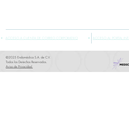
*INFORMACIÓN PLASMADA SOLO PARA PROFESIONALES DE LA SALUD
** VENTA EXCLUSIVA SÓLO DENTRO DE LA REPÚBLICA MEXICANA
ACCESO A CUENTA DE CORREO CORPORATIVO
ACCESO AL PORTAL IN
©2025 Endomédica S.A. de C.V.
Todos los Derechos Reservados.
Aviso de Privacidad