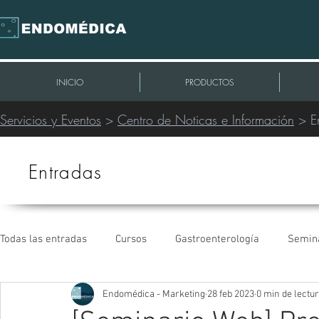
INICIO
PRODUCTOS
Servicios y Eventos
>
Centro de Noticas e Información
> E
Entradas
Todas las entradas
Cursos
Gastroenterología
Semin
Endomédica - Marketing
28 feb 2023
0 min de lectu
Intervencionismo Periférico
Extracción de Cables
C