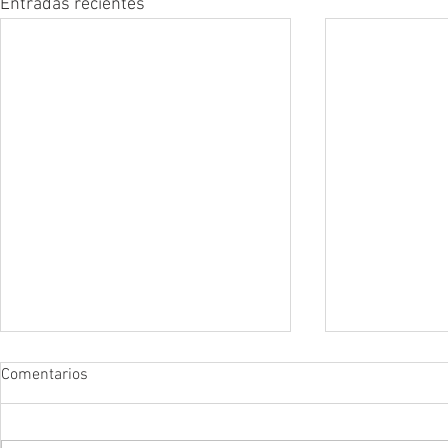
Entradas recientes
[Ultrasonido] Seminario "LOGIQ
Comentarios
e & Point of Care (POC)
Ultrasound”
Apreciable Doctor: En estos