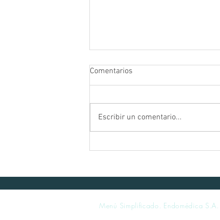
Comentarios
Escribir un comentario...
Curso Taller: Hemorragia
Aguda No Variceal - Mayo 2024
Menú Simplificado. Endomédica S.A.