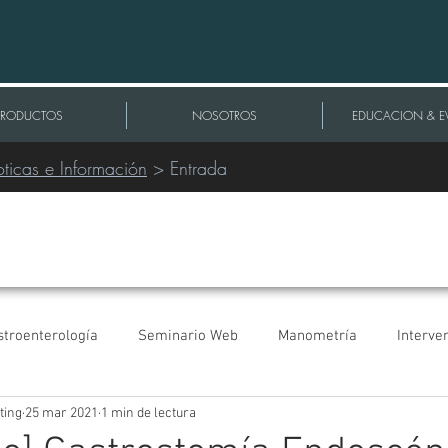
PRODUCTOS
NOSOTROS
EDUCACION & E
ticas e Información
> Entrada
stroenterología
Seminario Web
Manometría
Interve
ting
25 mar 2021
1 min de lectura
Extracción de Cables
Congresos
Urología
Comunicad