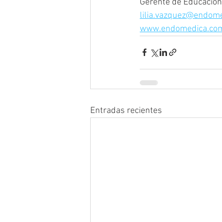
Gerente de Educación
lilia.vazquez@endom
www.endomedica.co
Entradas recientes