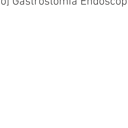
o] Gastrostomía Endoscóp
gía Intervencionista
Intervencionismo Aórtico
Ginecourol
Hemodinamia
Ultrasonido