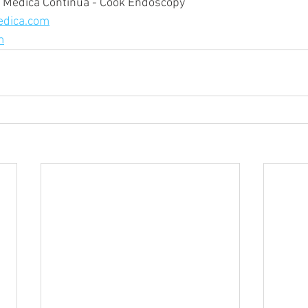
 Médica Continua - Cook Endoscopy
edica.com
m