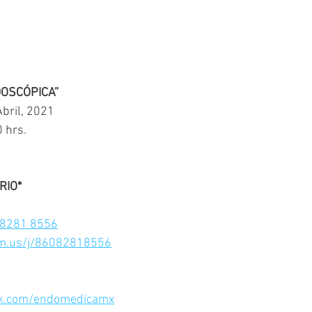
OSCÓPICA”
bril, 2021
0 hrs.
IO* 
0 8281 8556
om.us/j/86082818556
ok.com/endomedicamx