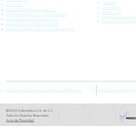
CIRUGÍA
VASCULAR
UROLOGÍA
INTERVENCIONISMO AÓRTICO
BREAST CARE
INTERVENCIONISMO CARDIOLÓGICO
TERAPIA DE ONDAS
INTERVENCIONISMO PERIFÉRICO
EQUIPOS DE ULTRA
RADIOLOGÍA INTERVENCIONISTA
EXTRACCIÓN DE CABLES DE MARCAPASOS
*INFORMACIÓN PLASMADA SOLO PARA PROFESIONALES DE LA SALUD
** VENTA EXCLUSIVA SÓLO DENTRO DE LA REPÚBLICA MEXICANA
ACCESO A CUENTA DE CORREO CORPORATIVO
ACCESO AL PORTAL IN
©2025 Endomédica S.A. de C.V.
Todos los Derechos Reservados.
Aviso de Privacidad