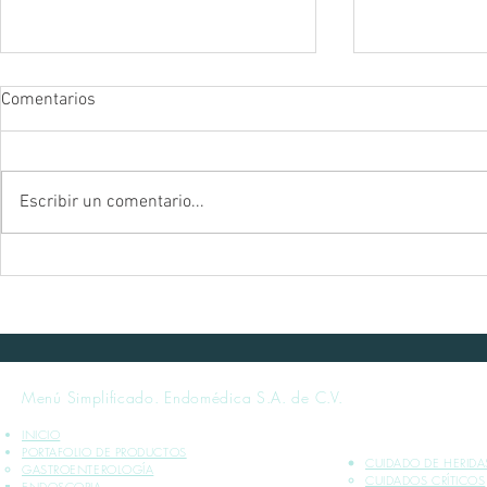
Comentarios
Escribir un comentario...
Curso Taller: Hemorragia
Curso Talle
Aguda No Variceal - Mayo 2024
No Variceal -
Menú Simplificado. Endomédica S.A. de C.V.
INICIO
PORTAFOLIO DE PRODUCTOS
CUIDADO DE HERIDA
GASTROENTEROLOGÍA
CUIDADOS CRÍTICOS​
ENDOSCOPIA