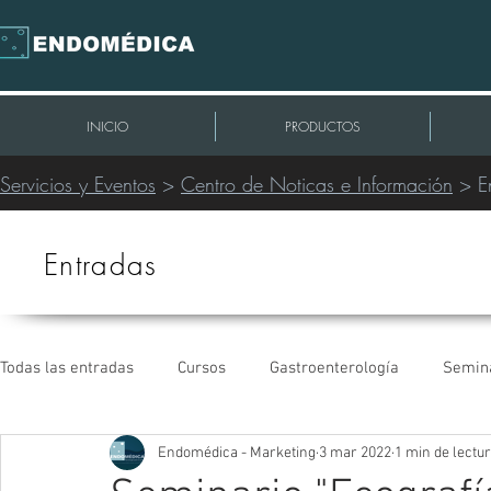
INICIO
PRODUCTOS
Servicios y Eventos
>
Centro de Noticas e Información
> E
Entradas
Todas las entradas
Cursos
Gastroenterología
Semin
Endomédica - Marketing
3 mar 2022
1 min de lectu
Intervencionismo Periférico
Extracción de Cables
C