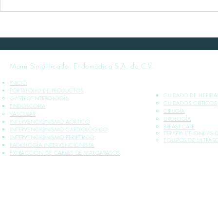
Curso Taller: Hemorragia
Curso Talle
Aguda No Variceal - Mayo 2024
No Variceal -
Menú Simplificado. Endomédica S.A. de C.V.
INICIO
PORTAFOLIO DE PRODUCTOS
CUIDADO DE HERIDA
GASTROENTEROLOGÍA
CUIDADOS CRÍTICOS​
ENDOSCOPIA
CIRUGÍA
VASCULAR
UROLOGÍA
INTERVENCIONISMO AÓRTICO
BREAST CARE
INTERVENCIONISMO CARDIOLÓGICO
TERAPIA DE ONDAS
INTERVENCIONISMO PERIFÉRICO
EQUIPOS DE ULTRA
RADIOLOGÍA INTERVENCIONISTA
EXTRACCIÓN DE CABLES DE MARCAPASOS
*INFORMACIÓN PLASMADA SOLO PARA PROFESIONALES DE LA SALUD
** VENTA EXCLUSIVA SÓLO DENTRO DE LA REPÚBLICA MEXICANA