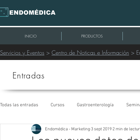
INICIO
PRODUCTOS
Servicios y Eventos
>
Centro de Noticas e Información
> E
Entradas
Todas las entradas
Cursos
Gastroenterología
Semin
Endomédica - Marketing
3 sept 2019
2 min de lectu
Intervencionismo Periférico
Extracción de Cables
C