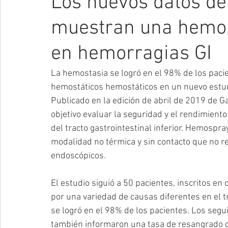
Los nuevos datos d
muestran una hemost
Vascular
Videos
Radiología Intervencionista
I
en hemorragias GI
Endoscopía
Prueba FIT
Hemodinamia
Ultraso
La hemostasia se logró en el 98% de los pac
hemostáticos hemostáticos en un nuevo estudio
Publicado en la edición de abril de 2019 de G
objetivo evaluar la seguridad y el rendimient
del tracto gastrointestinal inferior. Hemospray
modalidad no térmica y sin contacto que no req
endoscópicos.
El estudio siguió a 50 pacientes, inscritos en
por una variedad de causas diferentes en el tra
se logró en el 98% de los pacientes. Los segu
también informaron una tasa de resangrado de