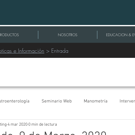
PRODUCTOS
NOSOTROS
EDUCACION & E
ticas e Información
> Entrada
stroenterología
Seminario Web
Manometría
Interve
ting
4 mar 2020
0 min de lectura
Extracción de Cables
Congresos
Urología
Comunicad