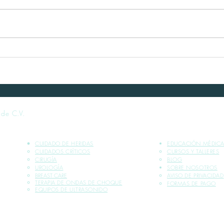
[Covid-19] Aviso -
Gastroenterología
 de C.V.
CUIDADO DE HERIDAS
EDUCACIÓN MÉDIC
CUIDADOS CRÍTICOS​
CURSOS Y TALLERES
CIRUGÍA
BLOG
UROLOGÍA
SOBRE NOSOTROS
BREAST CARE
AVISO DE PRIVACIDAD
TERAPIA DE ONDAS DE CHOQUE
FORMAS DE PAGO​
EQUIPOS DE ULTRASONIDO