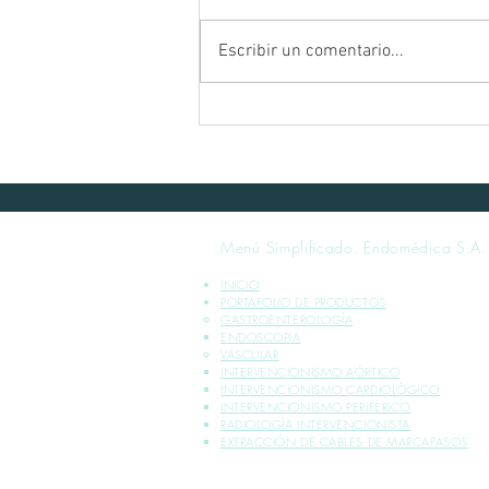
Escribir un comentario...
[Covid-19] Aviso a Clientes
Menú Simplificado. Endomédica S.A.
INICIO
PORTAFOLIO DE PRODUCTOS
GASTROENTEROLOGÍA
ENDOSCOPIA
VASCULAR
INTERVENCIONISMO AÓRTICO
INTERVENCIONISMO CARDIOLÓGICO
INTERVENCIONISMO PERIFÉRICO
RADIOLOGÍA INTERVENCIONISTA
EXTRACCIÓN DE CABLES DE MARCAPASOS