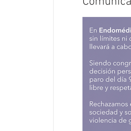
Comunicad
Vascular
Videos
Radiolo
Endoscopía
Prueba FIT