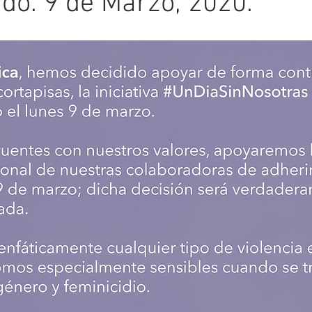
o. 9 de Marzo, 2020.
gía Intervencionista
Intervencionismo Aórtico
Ginecourol
Hemodinamia
Ultrasonido