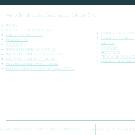
Menú Simplificado. Endomédica S.A. de C.V.
INICIO
PORTAFOLIO DE PRODUCTOS
CUIDADO DE HERIDA
GASTROENTEROLOGÍA
CUIDADOS CRÍTICOS​
ENDOSCOPIA
CIRUGÍA
VASCULAR
UROLOGÍA
INTERVENCIONISMO AÓRTICO
BREAST CARE
INTERVENCIONISMO CARDIOLÓGICO
TERAPIA DE ONDAS
INTERVENCIONISMO PERIFÉRICO
EQUIPOS DE ULTRA
RADIOLOGÍA INTERVENCIONISTA
EXTRACCIÓN DE CABLES DE MARCAPASOS
*INFORMACIÓN PLASMADA SOLO PARA PROFESIONALES DE LA SALUD
** VENTA EXCLUSIVA SÓLO DENTRO DE LA REPÚBLICA MEXICANA
ACCESO A CUENTA DE CORREO CORPORATIVO
ACCESO AL PORTAL IN