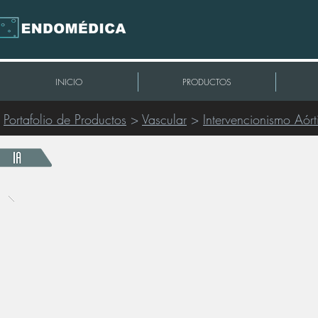
INICIO
PRODUCTOS
Portafolio de Productos
>
Vascular
>
Intervencionismo Aórt