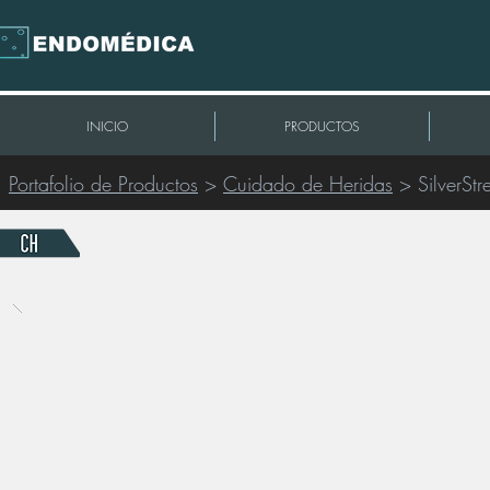
INICIO
PRODUCTOS
Portafolio de Productos
>
Cuidado de Heridas
> SilverSt