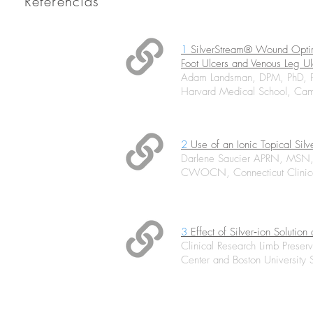
Referencias
1
SilverStream® Wound Optimiz
Foot Ulcers and Venous Leg Ul
Adam Landsman, DPM, PhD, FAC
Harvard Medical School, Ca
2
Use of an Ionic Topical Sil
Darlene Saucier APRN, MS
CWOCN, Connecticut Clinical 
3
Effect of Silver‐ion Solution
Clinical Research Limb Prese
Center and Boston University 