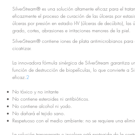
SilverStream® es una solución altamente eficaz para el tratam
eficazmente el proceso de curación de las úlceras por estasis
úlceras por presión en estadio I-IV (úlceras de decúbito), l
grado, cortes, abrasiones e irritaciones menores de la piel.
SilverStream® contiene iones de plata antimicrobianos para e
cicatrizar.
La innovadora fórmula sinérgica de SilverStream garantiza 
función de destrucción de biopelículas, lo que convierte a 
eficaz.
2
No tóxico y no irritante
No contiene esteroides ni antibióticos.
No contiene alcohol ni yodo.
No dañará el tejido sano.
Respetuoso con el medio ambiente: no se requiere una elimi
L
a solución transparente e incolora está protegida de la c