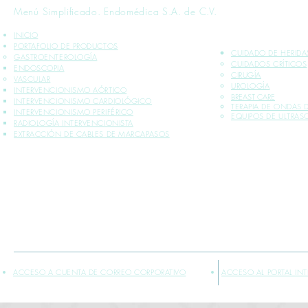
Menú Simplificado. Endomédica S.A. de C.V.
INICIO
PORTAFOLIO DE PRODUCTOS
CUIDADO DE HERIDA
GASTROENTEROLOGÍA
CUIDADOS CRÍTICOS​
ENDOSCOPIA
CIRUGÍA
VASCULAR
UROLOGÍA
INTERVENCIONISMO AÓRTICO
BREAST CARE
INTERVENCIONISMO CARDIOLÓGICO
TERAPIA DE ONDAS
INTERVENCIONISMO PERIFÉRICO
EQUIPOS DE ULTRA
RADIOLOGÍA INTERVENCIONISTA
EXTRACCIÓN DE CABLES DE MARCAPASOS
*INFORMACIÓN PLASMADA SOLO PARA PROFESIONALES DE LA SALUD
** VENTA EXCLUSIVA SÓLO DENTRO DE LA REPÚBLICA MEXICANA
ACCESO A CUENTA DE CORREO CORPORATIVO
ACCESO AL PORTAL IN