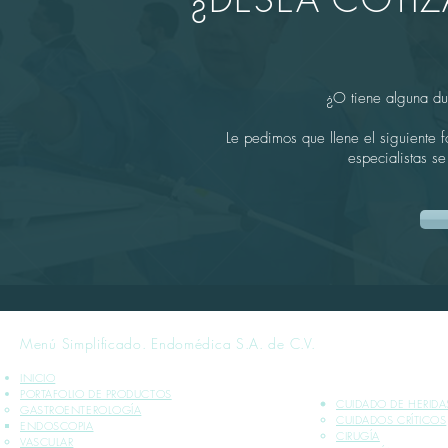
¿O tiene alguna du
Le pedimos que llene el siguiente 
especialistas s
Menú Simplificado. Endomédica S.A. de C.V.
INICIO
PORTAFOLIO DE PRODUCTOS
CUIDADO DE HERIDA
GASTROENTEROLOGÍA
CUIDADOS CRÍTICOS​
ENDOSCOPIA
CIRUGÍA
VASCULAR