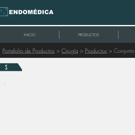
INICIO
PRODUCTOS
Portafolio de Productos
>
Cirugía
>
Productos
> Conjunto 