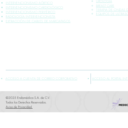
UROLOGÍA
INTERVENCIONISMO AÓRTICO
BREAST CARE
INTERVENCIONISMO CARDIOLÓGICO
TERAPIA DE ONDAS
INTERVENCIONISMO PERIFÉRICO
EQUIPOS DE ULTRA
RADIOLOGÍA INTERVENCIONISTA
EXTRACCIÓN DE CABLES DE MARCAPASOS
*INFORMACIÓN PLASMADA SOLO PARA PROFESIONALES DE LA SALUD
** VENTA EXCLUSIVA SÓLO DENTRO DE LA REPÚBLICA MEXICANA
ACCESO A CUENTA DE CORREO CORPORATIVO
ACCESO AL PORTAL IN
©2025 Endomédica S.A. de C.V.
Todos los Derechos Reservados.
Aviso de Privacidad