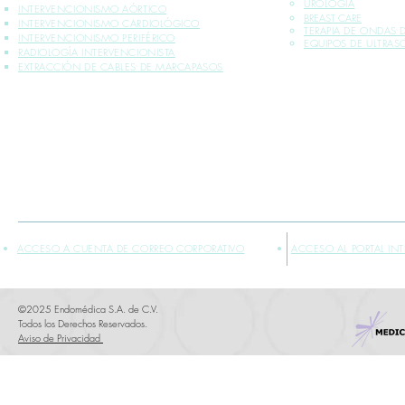
UROLOGÍA
INTERVENCIONISMO AÓRTICO
BREAST CARE
INTERVENCIONISMO CARDIOLÓGICO
TERAPIA DE ONDAS
INTERVENCIONISMO PERIFÉRICO
EQUIPOS DE ULTRA
RADIOLOGÍA INTERVENCIONISTA
EXTRACCIÓN DE CABLES DE MARCAPASOS
*INFORMACIÓN PLASMADA SOLO PARA PROFESIONALES DE LA SALUD
** VENTA EXCLUSIVA SÓLO DENTRO DE LA REPÚBLICA MEXICANA
ACCESO A CUENTA DE CORREO CORPORATIVO
ACCESO AL PORTAL IN
©2025 Endomédica S.A. de C.V.
Todos los Derechos Reservados.
Aviso de Privacidad