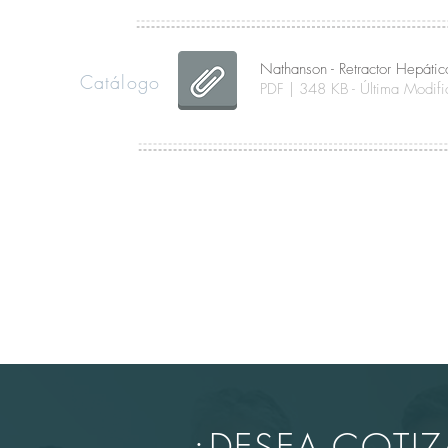
Nathanson - Retractor Hepátic
Catálogo
PDF | 348 KB - Última Modi
¿DESEA COTI