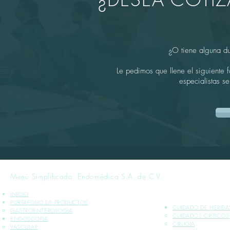
¿O tiene alguna d
Le pedimos que llene el siguiente 
especialistas s
Menú Simplificado. Endomédica S.A. de C.V.
INICIO
PORTAFOLIO DE PRODUCTOS
CUIDADO DE HERIDA
GASTROENTEROLOGÍA
CUIDADOS CRÍTICOS​
ENDOSCOPIA
CIRUGÍA
VASCULAR