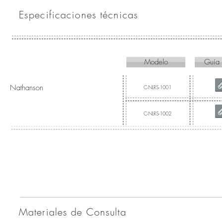
Especificaciones técnicas
Modelo
Guía
Nathanson
C-NLRS-1001
C-NLRS-1002
Materiales de Consulta