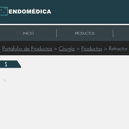
INICIO
PRODUCTOS
Portafolio de Productos
>
Cirugía
>
Productos
> Retractor