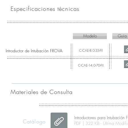
Especificaciones técnicas
Modelo
Guía
Introductor de Intubación FROVA
C-CAE-8.0-35-FII
C-CAE-14.0-70-FII
Materiales de Consulta
Introductores para Intubació
Catálogo
PDF | 322 KB - Última Modi