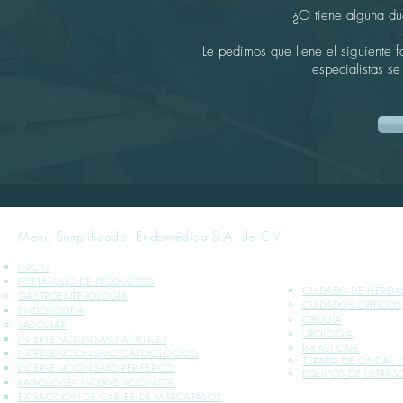
¿O tiene alguna du
Le pedimos que llene el siguiente 
especialistas s
Menú Simplificado. Endomédica S.A. de C.V.
INICIO
PORTAFOLIO DE PRODUCTOS
CUIDADO DE HERIDA
GASTROENTEROLOGÍA
CUIDADOS CRÍTICOS​
ENDOSCOPIA
CIRUGÍA
VASCULAR
UROLOGÍA
INTERVENCIONISMO AÓRTICO
BREAST CARE
INTERVENCIONISMO CARDIOLÓGICO
TERAPIA DE ONDAS
INTERVENCIONISMO PERIFÉRICO
EQUIPOS DE ULTRA
RADIOLOGÍA INTERVENCIONISTA
EXTRACCIÓN DE CABLES DE MARCAPASOS