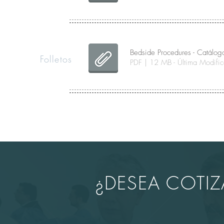
Bedside Procedures - Catálog
Folletos
PDF | 12 MB - Última Modif
¿DESEA COTI