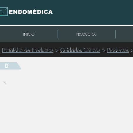
INICIO
PRODUCTOS
Portafolio de Productos
>
Cuidados Críticos
>
Productos