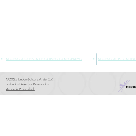
*INFORMACIÓN PLASMADA SOLO PARA PROFESIONALES DE LA SALUD
** VENTA EXCLUSIVA SÓLO DENTRO DE LA REPÚBLICA MEXICANA
ACCESO A CUENTA DE CORREO CORPORATIVO
ACCESO AL PORTAL IN
©2025 Endomédica S.A. de C.V.
Todos los Derechos Reservados.
Aviso de Privacidad