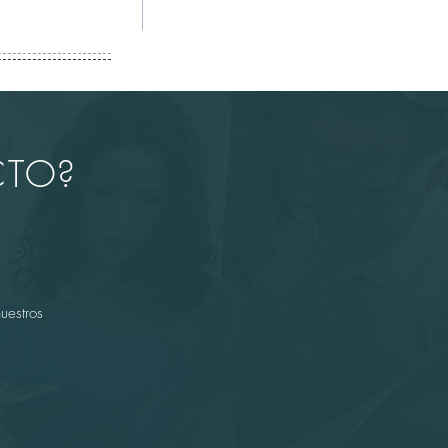
CTO?
uestros