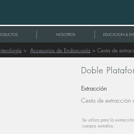
RODUCTOS
NOSOTROS
EDUCACION & EV
nterología
>
Accesorios de Endoscopía
> Cesta de extracci
Doble Plataf
Extracción
Cesta de extracción d
Se utiliza para la extracció
cuerpos extraños.