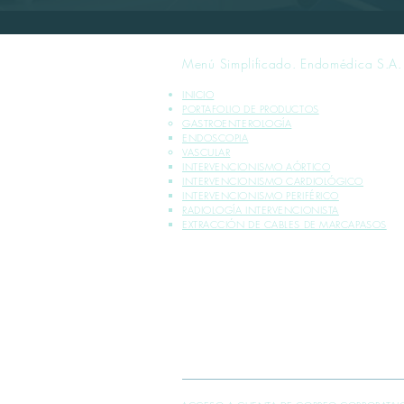
Menú Simplificado. Endomédica S.A.
INICIO
PORTAFOLIO DE PRODUCTOS
GASTROENTEROLOGÍA
ENDOSCOPIA
VASCULAR
INTERVENCIONISMO AÓRTICO
INTERVENCIONISMO CARDIOLÓGICO
INTERVENCIONISMO PERIFÉRICO
RADIOLOGÍA INTERVENCIONISTA
EXTRACCIÓN DE CABLES DE MARCAPASOS
*INFORMACIÓN PLASMADA SOLO PARA PROFE
** VENTA EXCLUSIVA SÓLO DENTRO DE LA R