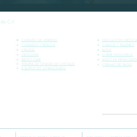
 de C.V.
CUIDADO DE HERIDAS
EDUCACIÓN MÉDIC
CUIDADOS CRÍTICOS​
CURSOS Y TALLERES
CIRUGÍA
BLOG
UROLOGÍA
SOBRE NOSOTROS
BREAST CARE
AVISO DE PRIVACIDAD
TERAPIA DE ONDAS DE CHOQUE
FORMAS DE PAGO​
EQUIPOS DE ULTRASONIDO
SIONALES DE LA SALUD
EPÚBLICA MEXICANA