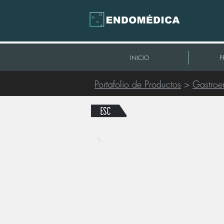
INICIO
P
Portafolio de Productos
>
Gastroe