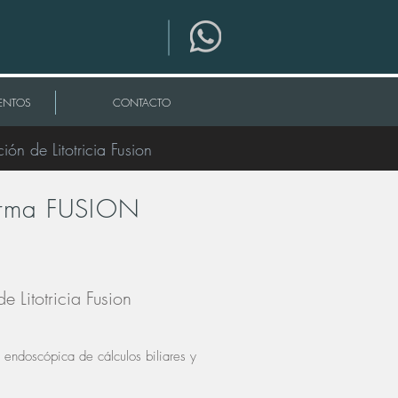
ENTOS
CONTACTO
ón de Litotricia Fusion
orma FUSION
e Litotricia Fusion
n endoscópica de cálculos biliares y