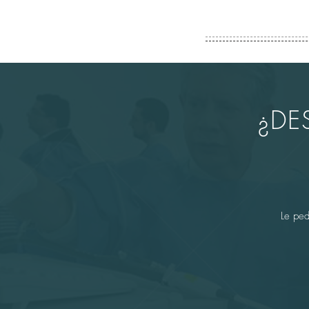
¿DE
Le ped