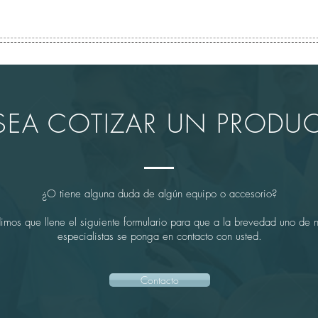
SEA COTIZAR UN PRODU
¿O tiene alguna duda de algún equipo o accesorio?
imos que llene el siguiente formulario para que a la brevedad uno de n
especialistas se ponga en contacto con usted.
Contacto