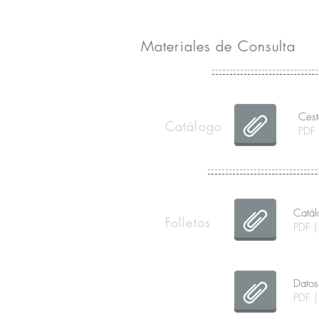
Materiales de Consulta
Cest
Catálogo
PDF 
Catál
Folletos
PDF |
Datos
PDF |