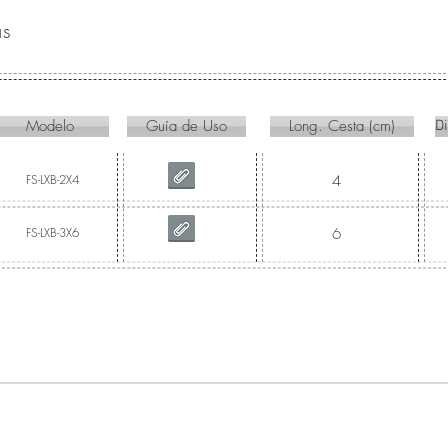
as
Modelo
Guía de Uso
Long. Cesta (cm)
D
FS-LXB-2X4
4
FS-LXB-3X6
6