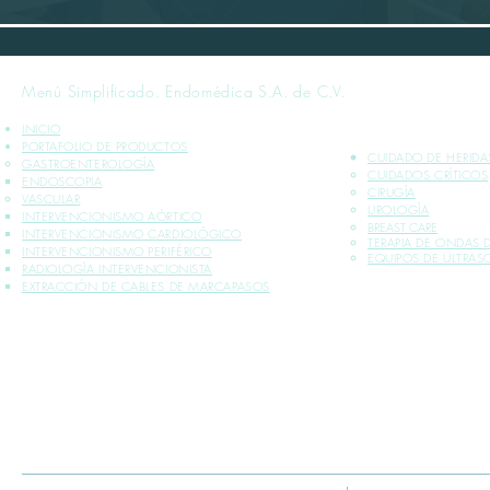
Menú Simplificado. Endomédica S.A. de C.V.
INICIO
PORTAFOLIO DE PRODUCTOS
CUIDADO DE HERIDA
GASTROENTEROLOGÍA
CUIDADOS CRÍTICOS​
ENDOSCOPIA
CIRUGÍA
VASCULAR
UROLOGÍA
INTERVENCIONISMO AÓRTICO
BREAST CARE
INTERVENCIONISMO CARDIOLÓGICO
TERAPIA DE ONDAS
INTERVENCIONISMO PERIFÉRICO
EQUIPOS DE ULTRA
RADIOLOGÍA INTERVENCIONISTA
EXTRACCIÓN DE CABLES DE MARCAPASOS
*INFORMACIÓN PLASMADA SOLO PARA PROFESIONALES DE LA SALUD
** VENTA EXCLUSIVA SÓLO DENTRO DE LA REPÚBLICA MEXICANA