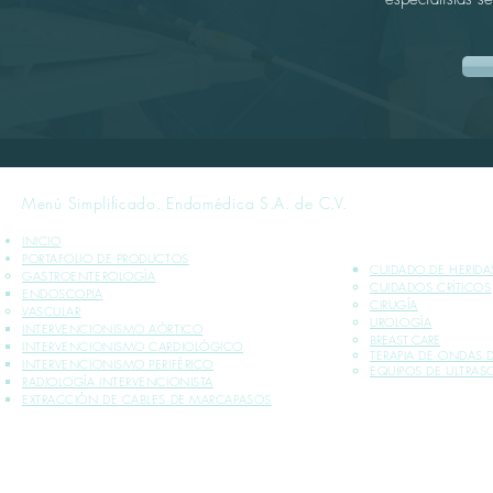
Menú Simplificado. Endomédica S.A. de C.V.
INICIO
PORTAFOLIO DE PRODUCTOS
CUIDADO DE HERIDA
GASTROENTEROLOGÍA
CUIDADOS CRÍTICOS​
ENDOSCOPIA
CIRUGÍA
VASCULAR
UROLOGÍA
INTERVENCIONISMO AÓRTICO
BREAST CARE
INTERVENCIONISMO CARDIOLÓGICO
TERAPIA DE ONDAS
INTERVENCIONISMO PERIFÉRICO
EQUIPOS DE ULTRA
RADIOLOGÍA INTERVENCIONISTA
EXTRACCIÓN DE CABLES DE MARCAPASOS