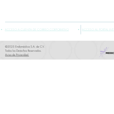
*INFORMACIÓN PLASMADA SOLO PARA PROFESIONALES DE LA SALUD
** VENTA EXCLUSIVA SÓLO DENTRO DE LA REPÚBLICA MEXICANA
ACCESO A CUENTA DE CORREO CORPORATIVO
ACCESO AL PORTAL IN
©2025 Endomédica S.A. de C.V.
Todos los Derechos Reservados.
Aviso de Privacidad