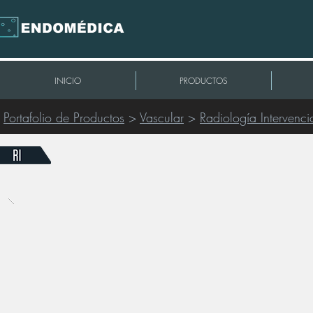
INICIO
PRODUCTOS
Portafolio de Productos
>
Vascular
>
Radiología Intervenci