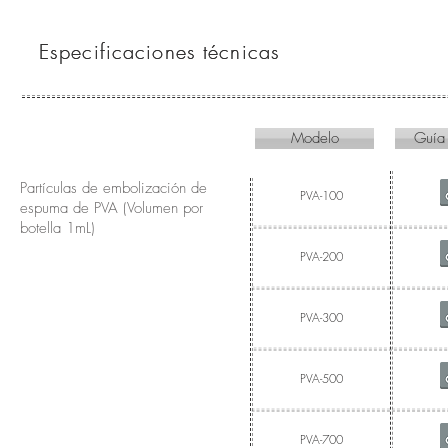
Especificaciones técnicas
Especificaciones técnicas
Modelo
Guía
Partículas de embolización de
PVA-100
espuma de PVA (Volumen por
botella 1mL)
PVA-200
PVA-300
PVA-500
PVA-700