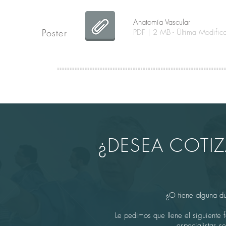
Anatomía Vascular
Poster
PDF | 2 MB - Última Modif
¿DESEA COTI
¿O tiene alguna d
Le pedimos que llene el siguiente 
especialistas s