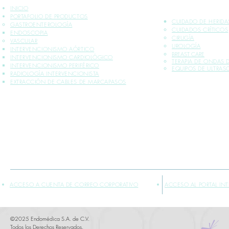
INICIO
PORTAFOLIO DE PRODUCTOS
CUIDADO DE HERIDA
GASTROENTEROLOGÍA
CUIDADOS CRÍTICOS​
ENDOSCOPIA
CIRUGÍA
VASCULAR
UROLOGÍA
INTERVENCIONISMO AÓRTICO
BREAST CARE
INTERVENCIONISMO CARDIOLÓGICO
TERAPIA DE ONDAS
INTERVENCIONISMO PERIFÉRICO
EQUIPOS DE ULTRA
RADIOLOGÍA INTERVENCIONISTA
EXTRACCIÓN DE CABLES DE MARCAPASOS
*INFORMACIÓN PLASMADA SOLO PARA PROFESIONALES DE LA SALUD
** VENTA EXCLUSIVA SÓLO DENTRO DE LA REPÚBLICA MEXICANA
ACCESO A CUENTA DE CORREO CORPORATIVO
ACCESO AL PORTAL IN
©2025 Endomédica S.A. de C.V.
Todos los Derechos Reservados.